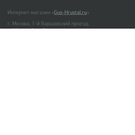
Интернет-магазин «
Gus-Hrustal.ru
»
г. Москва, 1-й Варшавский проезд,
д. 1А, стр. 3, м. Варшавская
HrustalBot
8 (495) 540-48-06
8 (812) 334-14-06
Главная
Хрусталь
Как заказать
Доставка
Самовывоз
О нас
Оплата
Возврат
Сертификаты
Публичная оферта
Оптом
Контакты