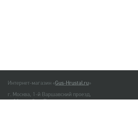
Интернет-магазин «
Gus-Hrustal.ru
»
г. Москва, 1-й Варшавский проезд,
д. 1А, стр. 3, м. Варшавская
HrustalBot
8 (495) 540-48-06
8 (812) 334-14-06