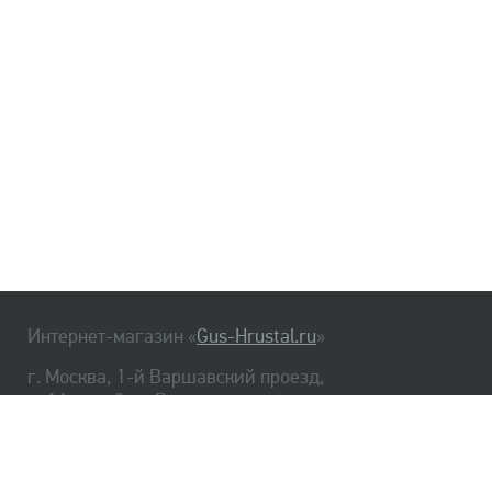
Интернет-магазин «
Gus-Hrustal.ru
»
г. Москва, 1-й Варшавский проезд,
д. 1А, стр. 3, м. Варшавская
HrustalBot
8 (495) 540-48-06