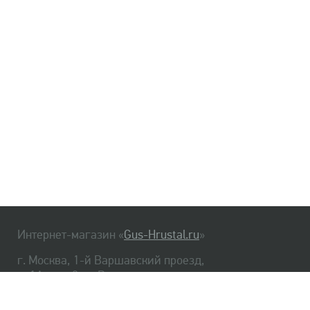
Интернет-магазин «
Gus-Hrustal.ru
»
г. Москва, 1-й Варшавский проезд,
д. 1А, стр. 3, м. Варшавская
HrustalBot