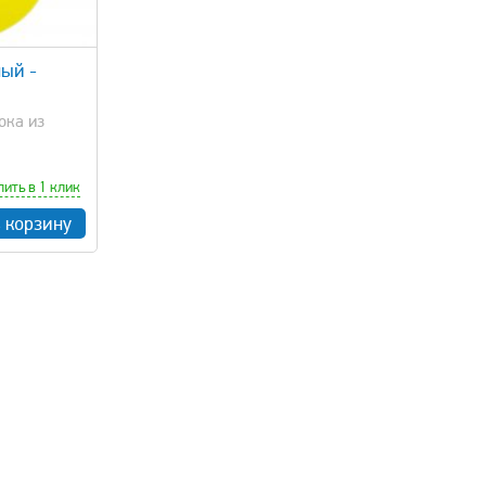
ный -
ока из
пить в 1 клик
в корзину