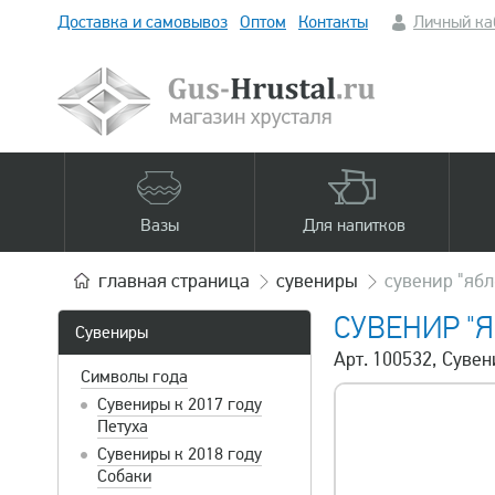
Доставка и самовывоз
Оптом
Контакты
Личный ка
Вазы
Для напитков
главная
страница
сувениры
сувенир "ябл
СУВЕНИР "
Сувениры
Арт. 100532, Сувен
Символы года
Сувениры к 2017 году
Петуха
Сувениры к 2018 году
Собаки