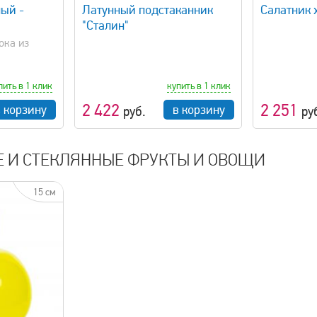
ный -
Латунный подстаканник
Салатник 
"Сталин"
ока из
пить в 1 клик
купить в 1 клик
2 422
2 251
в корзину
в корзину
руб.
ру
Е И СТЕКЛЯННЫЕ ФРУКТЫ И ОВОЩИ
15 см