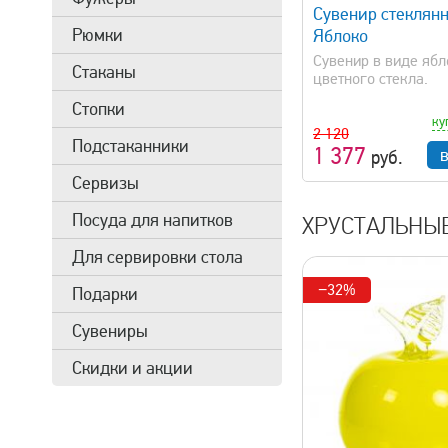
Сувенир стеклян
Рюмки
Яблоко
Сувенир в виде ябл
Стаканы
цветного стекла.
Стопки
ку
2 120
Подстаканники
1 377
руб.
Сервизы
Посуда для напитков
ХРУСТАЛЬНЫ
Для сервировки стола
−32%
Подарки
Сувениры
Скидки и акции