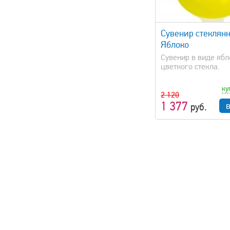
быстрый просмотр
Сувенир стеклян
Яблоко
Сувенир в виде ябл
цветного стекла.
ку
2 120
1 377
руб.