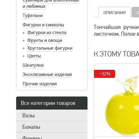
Сувениры для влюбленных
и любимых
описание
Туфельки
Фигурки и символы
Тончайшая ручная
Фигурки из стекла
листочком. Полое 
Фрукты и овощи
Хрустальные фигурки
К ЭТОМУ ТОВ
Цветы
Шкатулки
−32%
Эксклюзивные изделия
Прочие изделия
Все категории товаров
Вазы
Бокалы
быстрый просмотр
быстрый 
Фужеры