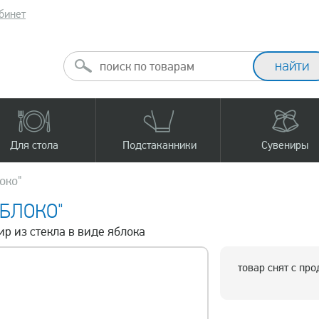
бинет
Для стола
Подстаканники
Сувениры
око"
ЯБЛОКО"
ир из стекла в виде яблока
товар снят с пр