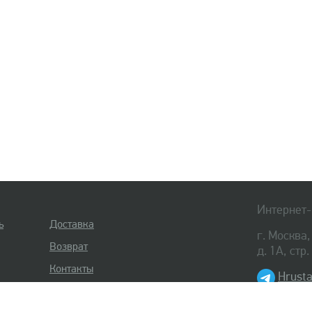
Интернет-
ь
Доставка
г. Москва
Возврат
д. 1А, стр
Контакты
Hrusta
8 (495) 