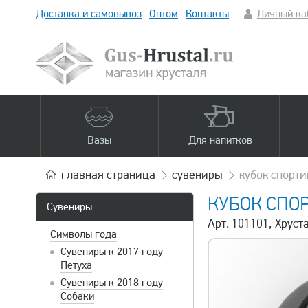
Доставка и самовывоз
Оптом
Контакты
Личный ка
Вазы
Для напитков
главная
страница
сувениры
кубок спорт
КУБОК СПО
Сувениры
Арт. 101101, Хрус
Символы года
Сувениры к 2017 году
Петуха
Сувениры к 2018 году
Собаки