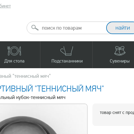
бинет
Для стола
Подстаканники
Сувениры
ивный "теннисный мяч"
РТИВНЫЙ "ТЕННИСНЫЙ МЯЧ"
тальный кубок-теннисный мяч
товар снят с пр