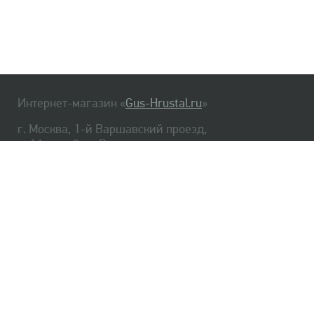
Интернет-магазин «
Gus-Hrustal.ru
»
г. Москва, 1-й Варшавский проезд,
д. 1А, стр. 3, м. Варшавская
HrustalBot
8 (495) 540-48-06
8 (812) 334-14-06
Главная
Хрусталь
Как заказать
Доставка
Самовывоз
О нас