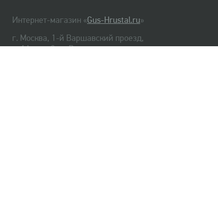
Интернет-магазин «
Gus-Hrustal.ru
»
г. Москва, 1-й Варшавский проезд,
д. 1А, стр. 3, м. Варшавская
HrustalBot
8 (495) 540-48-06
8 (812) 334-14-06
Главная
Хрусталь
Как заказать
Доставка
Самовывоз
О нас
Оплата
Возврат
Сертификаты
Публичная оферта
Оптом
Контакты