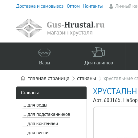
Доставка и самовывоз
Оптом
Контакты
Личный ка
Вазы
Для напитков
главная
страница
стаканы
хрустальные с
ХРУСТАЛЬ
Стаканы
Арт. 600165, Набор
... для воды
... для подстаканников
... для коктейлей
... для виски