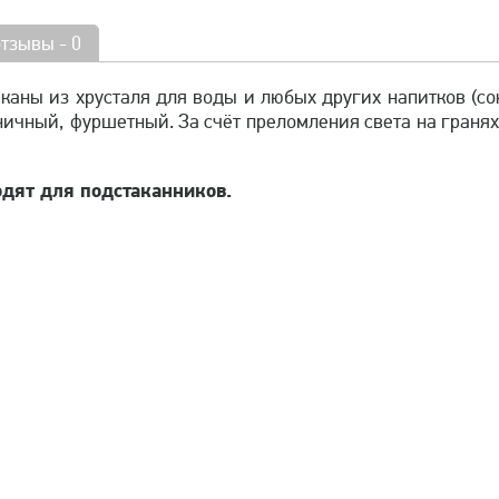
отзывы - 0
каны из хрусталя для воды и любых других напитков (соко
ичный, фуршетный. За счёт преломления света на гранях
дят для подстаканников.