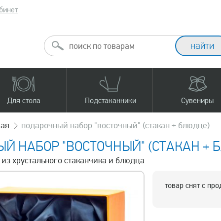
бинет
Для стола
Подстаканники
Сувениры
чая
подарочный набор "восточный" (стакан + блюдце)
Й НАБОР "ВОСТОЧНЫЙ" (СТАКАН + 
р из хрустального стаканчика и блюдца
товар снят с пр