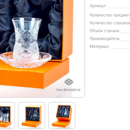
Артикул
Количество предме
Количество стакано
Объем стакана
Производитель
Материал