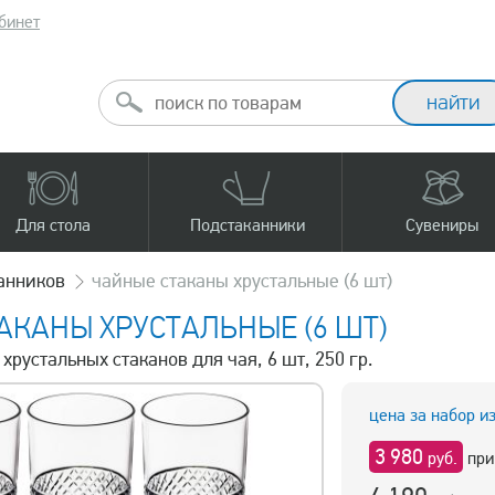
бинет
Для стола
Подстаканники
Сувениры
канников
чайные стаканы хрустальные (6 шт)
АКАНЫ ХРУСТАЛЬНЫЕ (6 ШТ)
 хрустальных стаканов для чая, 6 шт, 250 гр.
цена за набор и
3 980
руб.
при