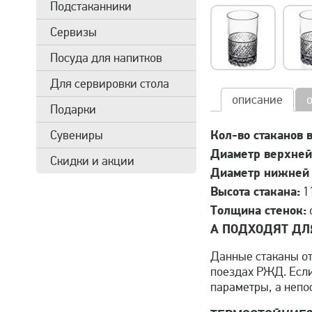
Подстаканники
Сервизы
Посуда для напитков
Для сервировки стола
описание
Подарки
Кол-во стаканов в
Сувениры
Диаметр верхней 
Скидки и акции
Диаметр нижней ч
Высота стакана:
1
Толщина стенок:
о
А ПОДХОДЯТ ДЛ
Данные стаканы от
поездах РЖД. Если
параметры, а непо