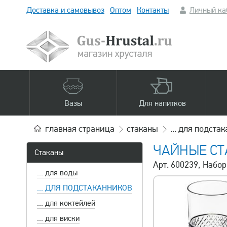
Доставка и самовывоз
Оптом
Контакты
Личный ка
Вазы
Для напитков
главная
страница
стаканы
... для подста
ЧАЙНЫЕ СТ
Стаканы
Арт. 600239, Набор
... для воды
... ДЛЯ ПОДСТАКАННИКОВ
... для коктейлей
... для виски