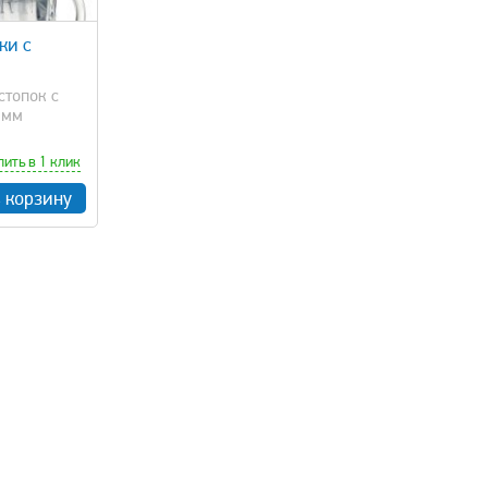
ки с
стопок с
амм
пить в 1 клик
в корзину