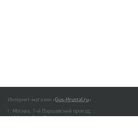
Интернет-магазин «
Gus-Hrustal.ru
»
г. Москва, 1-й Варшавский проезд,
д. 1А, стр. 3, м. Варшавская
HrustalBot