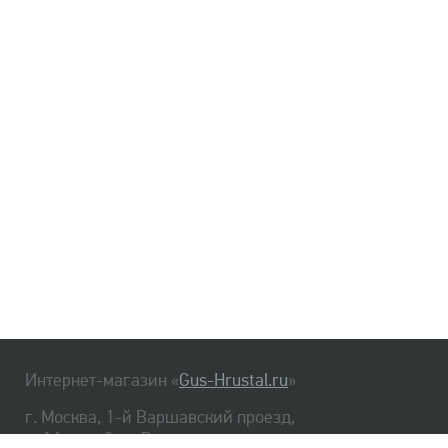
Интернет-магазин «
Gus-Hrustal.ru
»
г. Москва, 1-й Варшавский проезд,
д. 1А, стр. 3, м. Варшавская