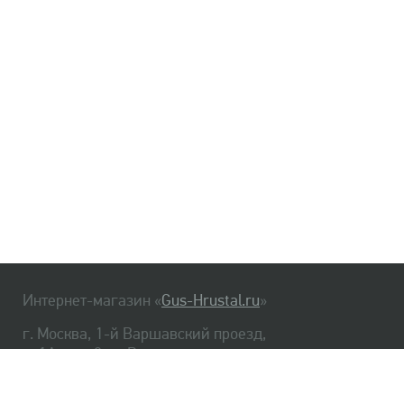
Интернет-магазин «
Gus-Hrustal.ru
»
г. Москва, 1-й Варшавский проезд,
д. 1А, стр. 3, м. Варшавская
HrustalBot