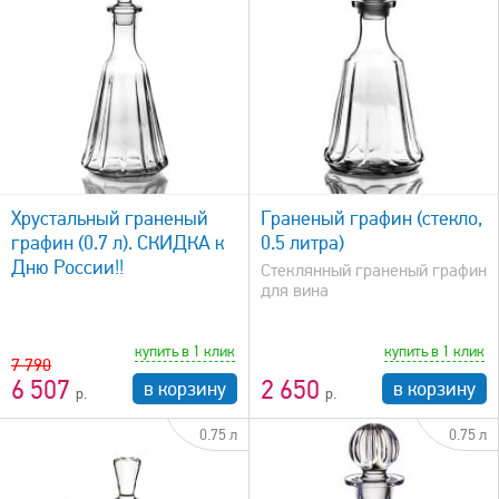
быстрый просмотр
Хрустальный граненый
Граненый графин (стекло,
графин (0.7 л). СКИДКА к
0.5 литра)
Дню России!!
Стеклянный граненый графин
для вина
купить в 1 клик
купить в 1 клик
7 790
6 507
2 650
в корзину
в корзину
0.75 л
0.75 л