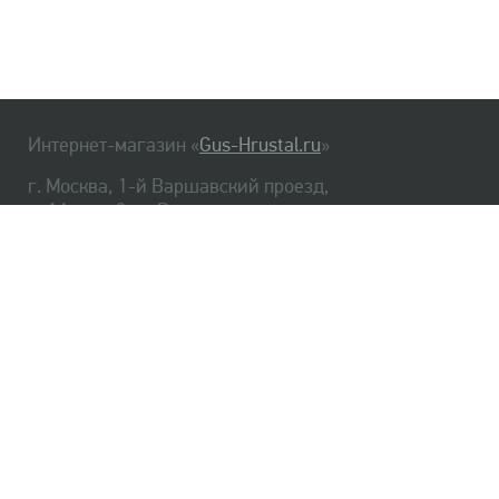
Интернет-магазин «
Gus-Hrustal.ru
»
г. Москва, 1-й Варшавский проезд,
д. 1А, стр. 3, м. Варшавская
HrustalBot
8 (495) 540-48-06
8 (812) 334-14-06
Главная
Хрусталь
Как заказать
Доставка
Самовывоз
О нас
Оплата
Возврат