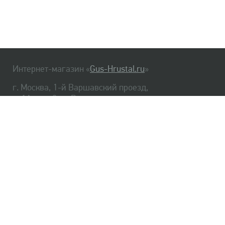
Интернет-магазин «
Gus-Hrustal.ru
»
г. Москва, 1-й Варшавский проезд,
д. 1А, стр. 3, м. Варшавская
HrustalBot
8 (495) 540-48-06
8 (812) 334-14-06
Главная
Хрусталь
Как заказать
Доставка
Самовывоз
О нас
Оплата
Возврат