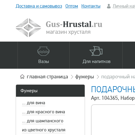
Доставка и самовывоз
Оптом
Контакты
Личный ка
Вазы
Для напитков
главная
страница
фужеры
подарочный на
ПОДАРОЧНЫ
Фужеры
Арт. 104365, Набо
... для вина
... для красного вина
... для шампанского
из цветного хрусталя