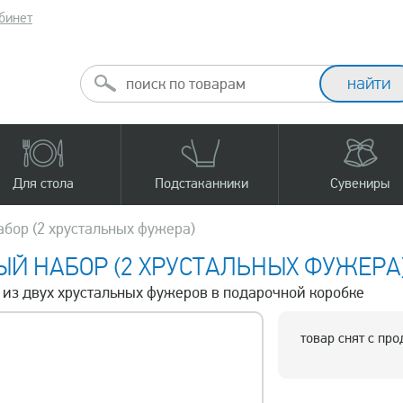
бинет
Для стола
Подстаканники
Сувениры
бор (2 хрустальных фужера)
Й НАБОР (2 ХРУСТАЛЬНЫХ ФУЖЕРА
р из двух хрустальных фужеров в подарочной коробке
товар снят с пр