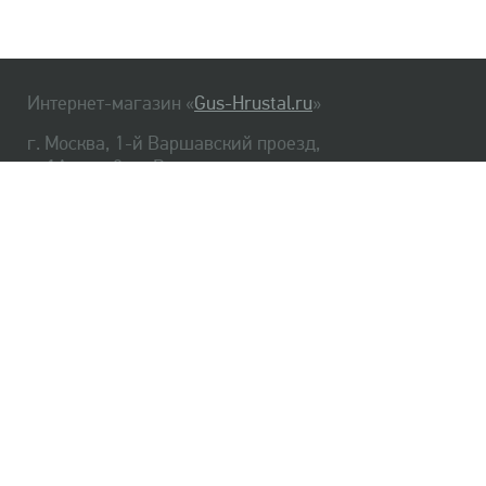
Интернет-магазин «
Gus-Hrustal.ru
»
г. Москва, 1-й Варшавский проезд,
д. 1А, стр. 3, м. Варшавская
HrustalBot
8 (495) 540-48-06
8 (812) 334-14-06
Главная
Хрусталь
Как заказать
Доставка
Самовывоз
О нас
Оплата
Возврат
Сертификаты
Публичная оферта