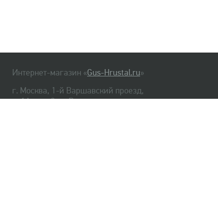
Интернет-магазин «
Gus-Hrustal.ru
»
г. Москва, 1-й Варшавский проезд,
д. 1А, стр. 3, м. Варшавская
HrustalBot
8 (495) 540-48-06
8 (812) 334-14-06
Главная
Хрусталь
Как заказать
Доставка
Самовывоз
О нас