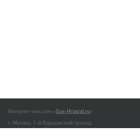
Интернет-магазин «
Gus-Hrustal.ru
»
г. Москва, 1-й Варшавский проезд,
д. 1А, стр. 3, м. Варшавская