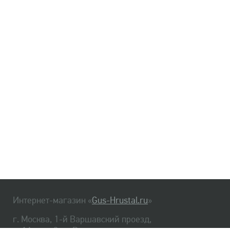
Интернет-магазин «
Gus-Hrustal.ru
»
г. Москва, 1-й Варшавский проезд,