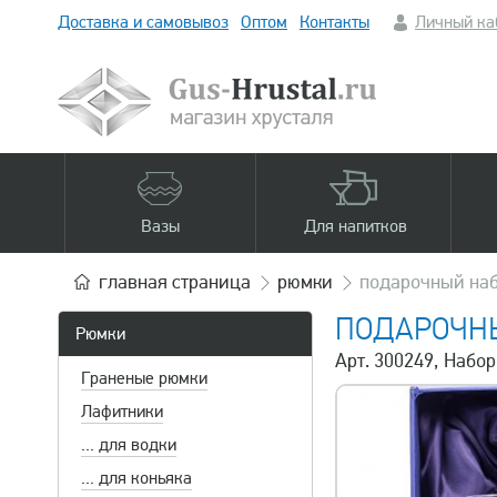
Доставка и самовывоз
Оптом
Контакты
Личный ка
Вазы
Для напитков
главная
страница
рюмки
подарочный наб
ПОДАРОЧНЫ
Рюмки
Арт. 300249, Набо
Граненые рюмки
Лафитники
... для водки
... для коньяка