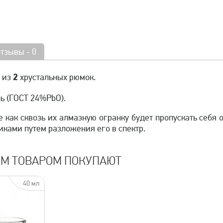
отзывы - 0
2
 из
хрустальных рюмок.
ь (ГОСТ 24%PbO).
 как сквозь их алмазную огранку будет пропускать себя
ками путем разложения его в спектр.
ИМ ТОВАРОМ ПОКУПАЮТ
40 мл