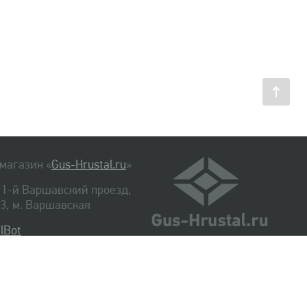
магазин «
Gus-Hrustal.ru
»
, 1-й Варшавский проезд,
. 3, м. Варшавская
lBot
540-48-06
334-14-06