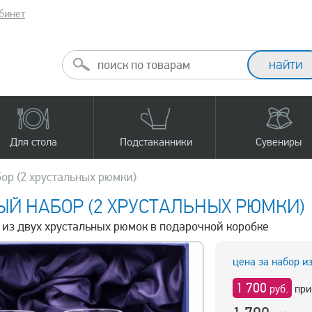
бинет
Для стола
Подстаканники
Сувениры
ор (2 хрустальных рюмки)
Й НАБОР (2 ХРУСТАЛЬНЫХ РЮМКИ)
р из двух хрустальных рюмок в подарочной коробке
цена за набор и
1 700
руб.
при