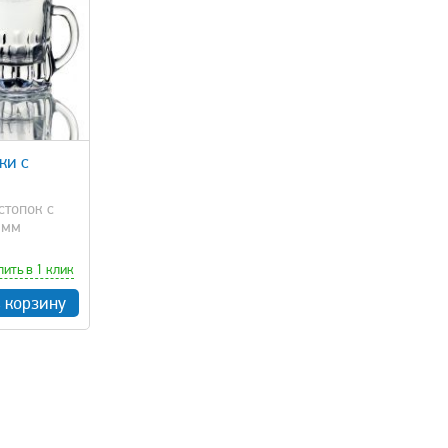
ки с
стопок с
амм
пить в 1 клик
в корзину