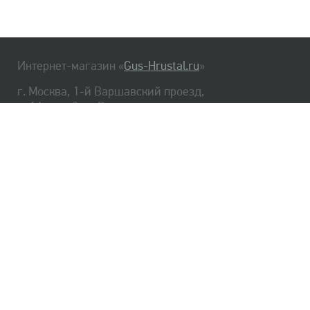
Интернет-магазин «
Gus-Hrustal.ru
»
г. Москва, 1-й Варшавский проезд,
д. 1А, стр. 3, м. Варшавская
HrustalBot
8 (495) 540-48-06
8 (812) 334-14-06
Главная
Хрусталь
Как заказать
Доставка
Самовывоз
О нас
Оплата
Возврат
Сертификаты
Публичная оферта