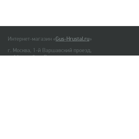
Интернет-магазин «
Gus-Hrustal.ru
»
г. Москва, 1-й Варшавский проезд,
д. 1А, стр. 3, м. Варшавская
HrustalBot
8 (495) 540-48-06
8 (812) 334-14-06
Главная
Хрусталь
Как заказать
Доставка
Самовывоз
О нас
Оплата
Возврат