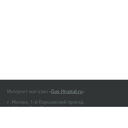
Интернет-магазин «
Gus-Hrustal.ru
»
г. Москва, 1-й Варшавский проезд,
д. 1А, стр. 3, м. Варшавская
HrustalBot