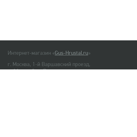
Интернет-магазин «
Gus-Hrustal.ru
»
г. Москва, 1-й Варшавский проезд,
д. 1А, стр. 3, м. Варшавская
HrustalBot
8 (495) 540-48-06
8 (812) 334-14-06
Главная
Хрусталь
Как заказать
Доставка
Самовывоз
О нас