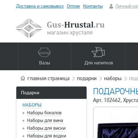
Доставка и самовывоз
Оптом
Контакты
Личный ка
Вазы
Для напитков
главная
страница
подарки
наборы
под
ПОДАРОЧНЫ
Подарки
Арт. 102462, Хрус
НАБОРЫ
Наборы бокалов
Наборы для вина
Наборы для виски
Наборы для водки