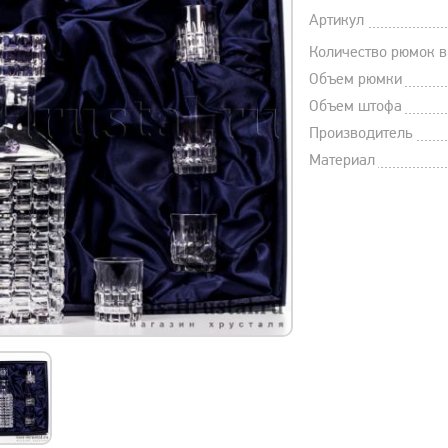
Артикул
Количество рюмок в
Объем рюмки
Объем штофа
Производитель
Материал