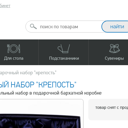
бинет
Для стола
Подстаканники
Сувениры
арочный набор "крепость"
Й НАБОР "КРЕПОСТЬ"
тальный набор в подарочной бархатной коробке
товар снят с пр