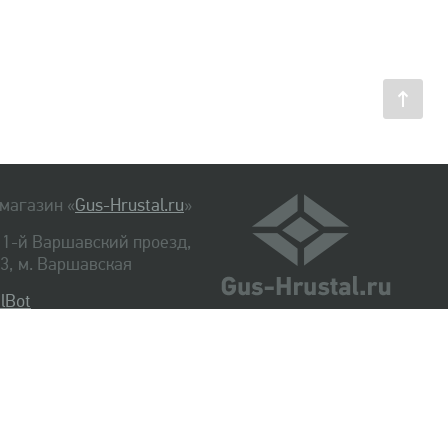
магазин «
Gus-Hrustal.ru
»
, 1-й Варшавский проезд,
. 3, м. Варшавская
lBot
540-48-06
334-14-06