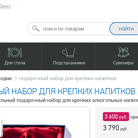
бинет
Для стола
Подстаканники
Сувениры
водки
подарочный набор для крепких напитков
Й НАБОР ДЛЯ КРЕПКИХ НАПИТКОВ
тальный подарочный набор для крепких алкогольных напит
3 600
руб.
при
3 790
руб.