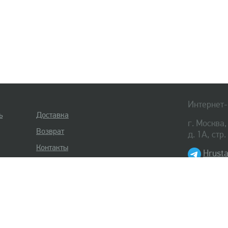
Интернет-
ь
Доставка
г. Москва
Возврат
д. 1А, стр
Контакты
Hrusta
8 (495) 
8 (812) 