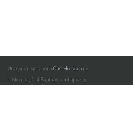
Интернет-магазин «
Gus-Hrustal.ru
»
г. Москва, 1-й Варшавский проезд,
д. 1А, стр. 3, м. Варшавская
HrustalBot
8 (495) 540-48-06
8 (812) 334-14-06
Главная
Хрусталь