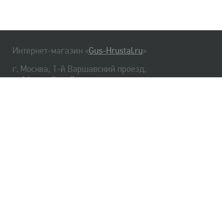
Интернет-магазин «
Gus-Hrustal.ru
»
г. Москва, 1-й Варшавский проезд,
д. 1А, стр. 3, м. Варшавская
HrustalBot
8 (495) 540-48-06
8 (812) 334-14-06
Главная
Хрусталь
Как заказать
Доставка
Самовывоз
О нас
Оплата
Возврат
Сертификаты
Публичная оферта