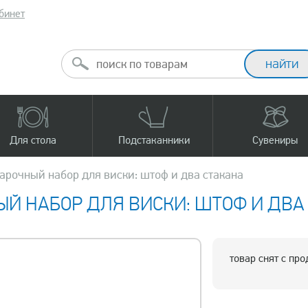
бинет
Для стола
Подстаканники
Сувениры
арочный набор для виски: штоф и два стакана
Й НАБОР ДЛЯ ВИСКИ: ШТОФ И ДВА
товар снят с пр