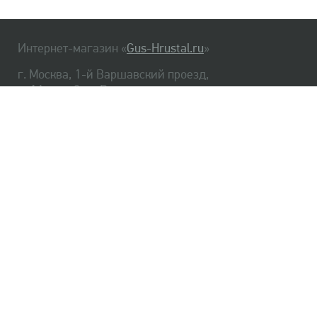
Интернет-магазин «
Gus-Hrustal.ru
»
г. Москва, 1-й Варшавский проезд,
д. 1А, стр. 3, м. Варшавская
HrustalBot
8 (495) 540-48-06
8 (812) 334-14-06
Главная
Хрусталь
Как заказать
Доставка
Самовывоз
О нас
Оплата
Возврат
Сертификаты
Публичная оферта
Оптом
Контакты