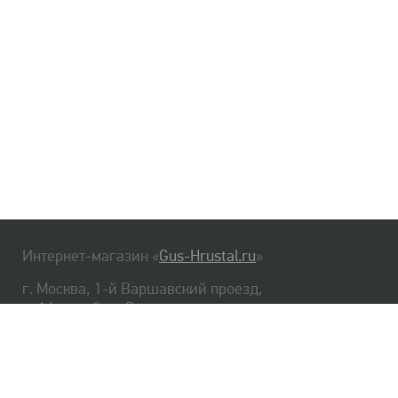
Интернет-магазин «
Gus-Hrustal.ru
»
г. Москва, 1-й Варшавский проезд,
д. 1А, стр. 3, м. Варшавская
HrustalBot
8 (495) 540-48-06