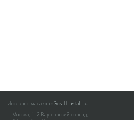
Интернет-магазин «
Gus-Hrustal.ru
»
г. Москва, 1-й Варшавский проезд,
д. 1А, стр. 3, м. Варшавская
HrustalBot