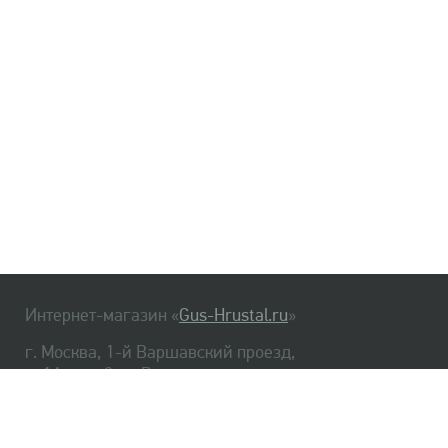
Интернет-магазин «
Gus-Hrustal.ru
»
г. Москва, 1-й Варшавский проезд,
д. 1А, стр. 3, м. Варшавская
HrustalBot