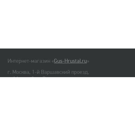
Интернет-магазин «
Gus-Hrustal.ru
»
г. Москва, 1-й Варшавский проезд,
д. 1А, стр. 3, м. Варшавская
HrustalBot
8 (495) 540-48-06
8 (812) 334-14-06
Главная
Хрусталь
Как заказать
Доставка