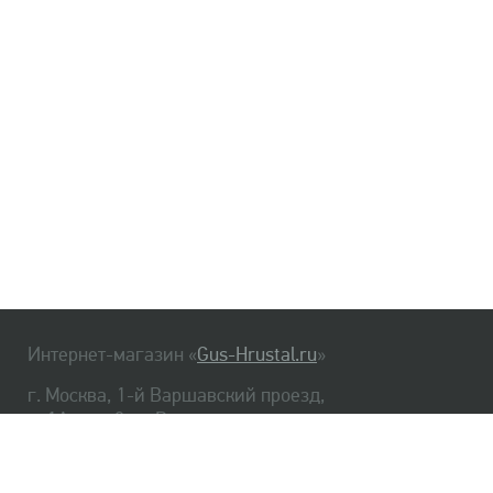
Интернет-магазин «
Gus-Hrustal.ru
»
г. Москва, 1-й Варшавский проезд,
д. 1А, стр. 3, м. Варшавская
HrustalBot