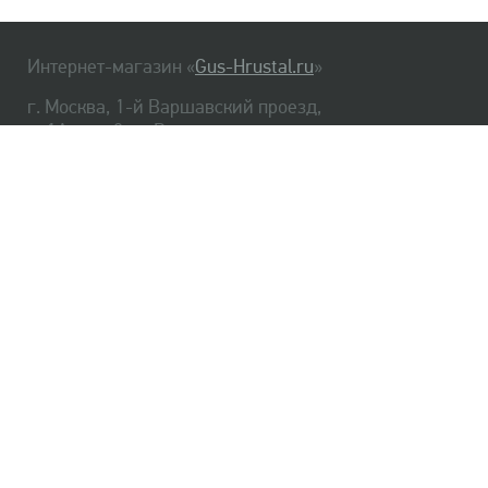
Интернет-магазин «
Gus-Hrustal.ru
»
г. Москва, 1-й Варшавский проезд,
д. 1А, стр. 3, м. Варшавская
HrustalBot
8 (495) 540-48-06
8 (812) 334-14-06
Главная
Хрусталь
Как заказать
Доставка
Самовывоз
О нас
Оплата
Возврат
Сертификаты
Публичная оферта
Оптом
Контакты