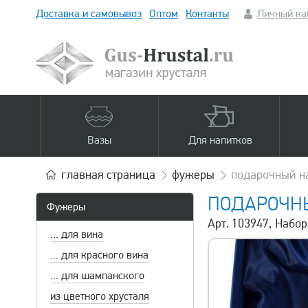
Доставка и самовывоз
Оптом
Контакты
Личный ка
Вазы
Для напитков
главная
страница
фужеры
подарочный на
ПОДАРОЧНЫ
Фужеры
Арт. 103947, Набо
... для вина
... для красного вина
... для шампанского
из цветного хрусталя