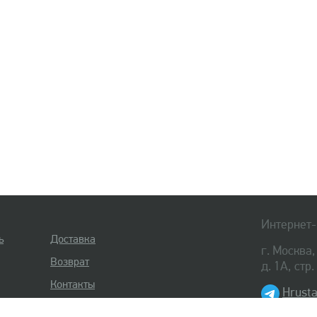
Интернет-
ь
Доставка
г. Москва
Возврат
д. 1А, стр
Контакты
Hrusta