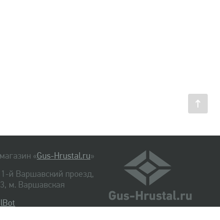
магазин «
Gus-Hrustal.ru
»
, 1-й Варшавский проезд,
. 3, м. Варшавская
lBot