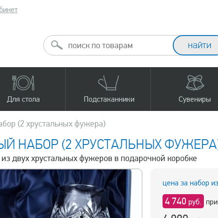
бинет
Для стола
Подстаканники
Сувениры
бор (2 хрустальных фужера)
Й НАБОР (2 ХРУСТАЛЬНЫХ ФУЖЕРА
р из двух хрустальных фужеров в подарочной коробке
цена за набор и
4 740
руб.
при