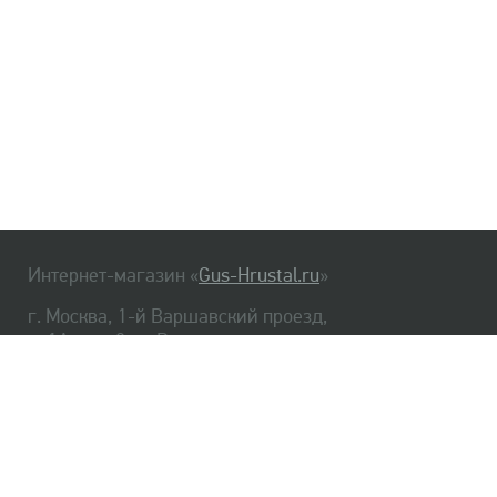
Интернет-магазин «
Gus-Hrustal.ru
»
г. Москва, 1-й Варшавский проезд,
д. 1А, стр. 3, м. Варшавская
HrustalBot
8 (495) 540-48-06
8 (812) 334-14-06