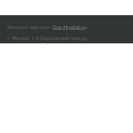
Интернет-магазин «
Gus-Hrustal.ru
»
г. Москва, 1-й Варшавский проезд,
д. 1А, стр. 3, м. Варшавская
HrustalBot
8 (495) 540-48-06
8 (812) 334-14-06
Главная
Хрусталь
Как заказать
Доставка
Самовывоз
О нас
Оплата
Возврат
Сертификаты
Публичная оферта