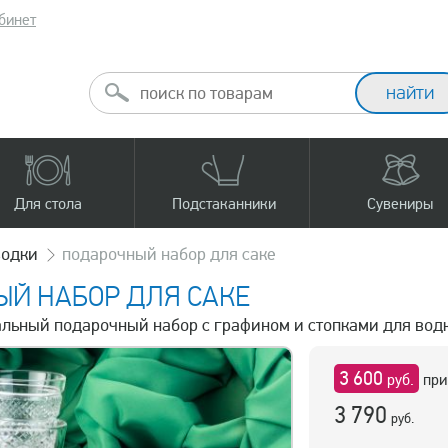
бинет
Для стола
Подстаканники
Сувениры
водки
подарочный набор для саке
Й НАБОР ДЛЯ САКЕ
тальный подарочный набор с графином и стопками для вод
3 600
руб.
при
3 790
руб.