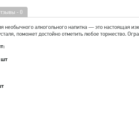
отзывы - 0
я необычного алкогольного напитка — это настоящая из
усталя, поможет достойно отметить любое торжество. Огра
т:
 шт
шт