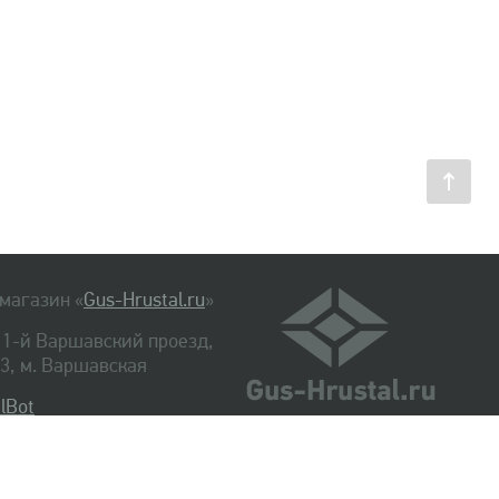
магазин «
Gus-Hrustal.ru
»
, 1-й Варшавский проезд,
. 3, м. Варшавская
lBot
540-48-06
334-14-06