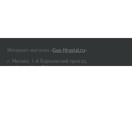
Интернет-магазин «
Gus-Hrustal.ru
»
г. Москва, 1-й Варшавский проезд,
д. 1А, стр. 3, м. Варшавская
HrustalBot
8 (495) 540-48-06
8 (812) 334-14-06
Главная
Хрусталь
Как заказать
Доставка
Самовывоз
О нас