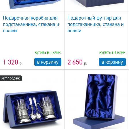
быстрый просмотр
Подарочная коробка для
Подарочный футляр для
подстаканника, стакана и
подстаканника, стакана и
ложки
ложки
купить в 1 клик
купить в 1 клик
1 320
2 650
в корзину
в корзину
хит продаж!