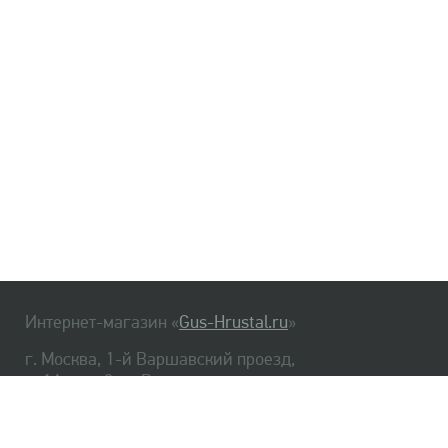
Интернет-магазин «
Gus-Hrustal.ru
»
г. Москва, 1-й Варшавский проезд,
д. 1А, стр. 3, м. Варшавская
HrustalBot