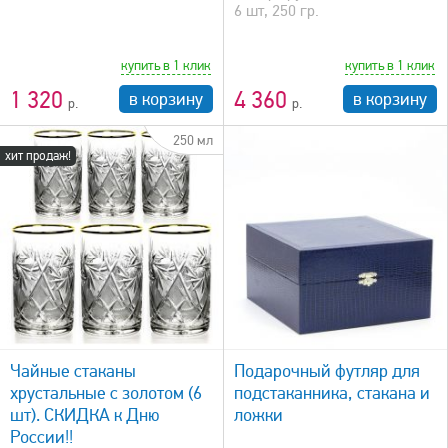
6 шт, 250 гр.
купить в 1 клик
купить в 1 клик
1 320
4 360
в корзину
в корзину
250 мл
хит продаж!
быстрый просмотр
Чайные стаканы
Подарочный футляр для
хрустальные с золотом (6
подстаканника, стакана и
шт). СКИДКА к Дню
ложки
России!!