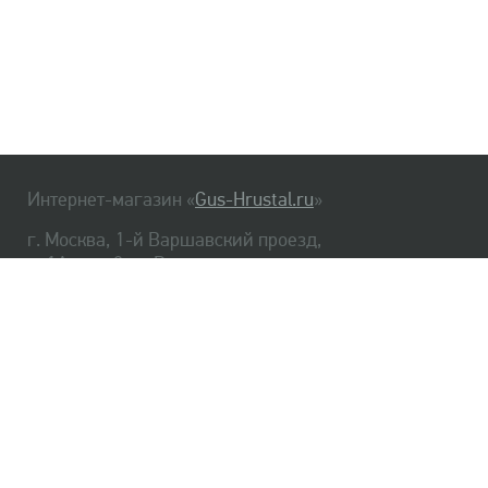
Интернет-магазин «
Gus-Hrustal.ru
»
г. Москва, 1-й Варшавский проезд,
д. 1А, стр. 3, м. Варшавская
HrustalBot
8 (495) 540-48-06
8 (812) 334-14-06
Главная
Хрусталь
Как заказать
Доставка