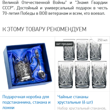
Великой Отечественной Войны" и "Знамя Гвардии
СССР". Достойный и универсальный подарок в честь
70-летия Победы в ВОВ ветеранам и всем, кто воевал.
К ЭТОМУ ТОВАРУ РЕКОМЕНДУЕМ
250 мл
хит продаж!
быстрый просмотр
Подарочная коробка для
Чайные стаканы
подстаканника, стакана и
хрустальные (6 шт)
ложки
Набор хрустальный стаканов,