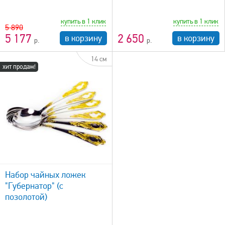
купить в 1 клик
купить в 1 клик
5 890
5 177
2 650
в корзину
в корзину
14 см
хит продаж!
Набор чайных ложек
"Губернатор" (с
позолотой)