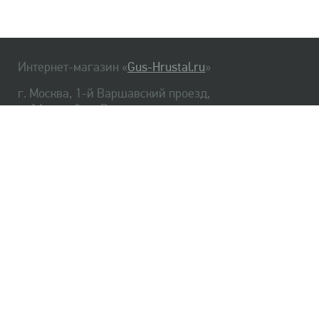
Интернет-магазин «
Gus-Hrustal.ru
»
г. Москва, 1-й Варшавский проезд,
д. 1А, стр. 3, м. Варшавская
HrustalBot
8 (495) 540-48-06
8 (812) 334-14-06
Главная
Хрусталь
Как заказать
Доставка
Самовывоз
О нас
Оплата
Возврат
Сертификаты
Публичная оферта