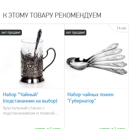
К ЭТОМУ ТОВАРУ РЕКОМЕНДУЕМ
14 см
хит продаж!
хит продаж!
быстрый просмотр
Набор "Чайный"
Набор чайных ложек
(подстаканник на выбор)
"Губернатор"
Хрустальный стакан с
подстаканником и ложкой....
купить в 1 клик
купить в 1 клик