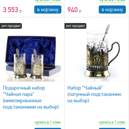
3 553
940
в корзину
в корзину
хит продаж!
хит продаж!
быстрый просмотр
Подарочный набор
Набор "Чайный"
"Чайная пара"
(латунный подстаканник
(никелированные
на выбор)
подстаканники на выбор)
купить в 1 клик
купить в 1 клик