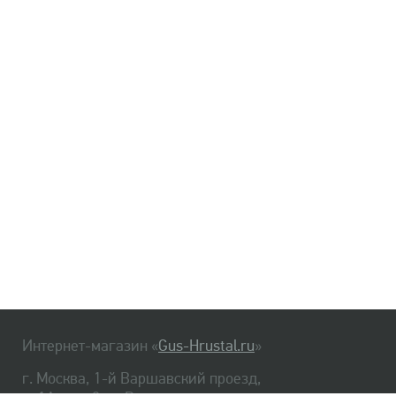
Интернет-магазин «
Gus-Hrustal.ru
»
г. Москва, 1-й Варшавский проезд,