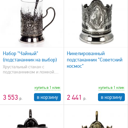
быстрый просмотр
Набор "Чайный"
Никелированный
(подстаканник на выбор)
подстаканник "Советский
космос"
Хрустальный стакан с
подстаканником и ложкой....
купить в 1 клик
купить в 1 клик
3 553
2 441
в корзину
в корзину