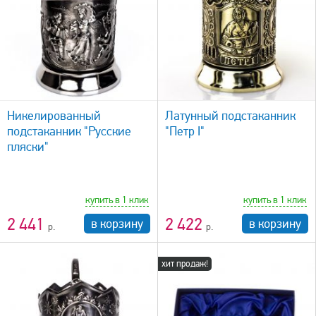
быстрый просмотр
Никелированный
Латунный подстаканник
подстаканник "Русские
"Петр I"
пляски"
купить в 1 клик
купить в 1 клик
2 441
2 422
в корзину
в корзину
хит продаж!