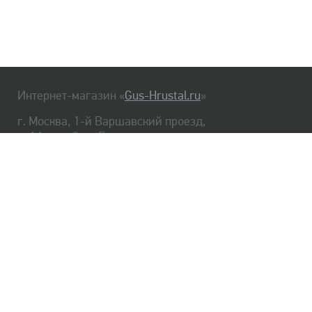
Интернет-магазин «
Gus-Hrustal.ru
»
г. Москва, 1-й Варшавский проезд,
д. 1А, стр. 3, м. Варшавская
HrustalBot
8 (495) 540-48-06
8 (812) 334-14-06
Главная
Хрусталь
Как заказать
Доставка
Самовывоз
О нас
Оплата
Возврат