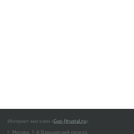
Интернет-магазин «
Gus-Hrustal.ru
»
г. Москва, 1-й Варшавский проезд,